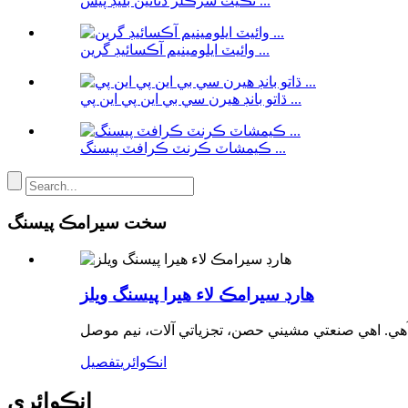
ٽڪيٽ سرڪلر ڏٺائين بليڊ پيس ...
وائيٽ ايلومينيم آڪسائيڊ گرين ...
ڌاتو بانڊ هيرن سي بي اين پي اين پي ...
ڪيمشاٽ ڪرنٽ ڪرافٽ پيسنگ ...
سخت سيرامڪ پيسنگ
هارڊ سيرامڪ لاء هيرا پيسنگ ويلز
انڪوائري
تفصيل
انڪوائري