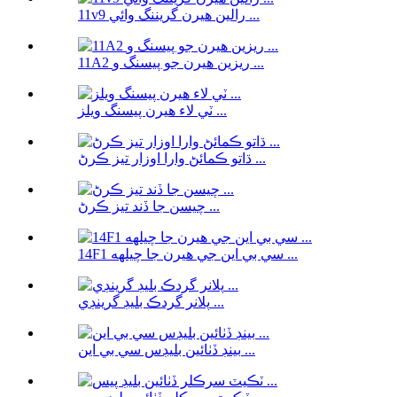
11v9 رالين هيرن گريننگ وائي ...
11A2 ريزين هيرن جو پيسنگ و ...
ٽي لاء هيرن پيسنگ ويلز ...
ڌاتو ڪمائڻ وارا اوزار تيز ڪرڻ ...
چيسن جا ڏند تيز ڪرڻ ...
14F1 سي بي اين جي هيرن جا چيلهه ...
پلانر گردڪ بليڊ گرينڊي ...
بينڊ ڏٺائين بليڊس سي بي اين ...