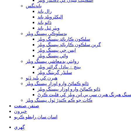
اسڪيٽ بليڊن کي ڏڪندڙ ويلز
بانڊنگس
رال بانڊ
الیکٹروپلڊ بانڊ
ڌاتو بانڊ
ويٽر ٿيل بانڊ
بدسلوڪي پيسنگ ويلز
سلڪون ڪاربائڊ پيسنگ ويلز
گرين سلڪون ڪاربائڊ پيسنگ ويلز
ايس جي پيسنگ ويلز
وائي پيسنگ ويلز
روايتي بدمعاشي پيسنگ ويلز
بينچ ۽ پيادل گرائنر ويلز
سلنڈر گريننگ ويلز
هيرن کي بليڊ ڏٺو
ڌاتو ڪمائڻ وارو اوزار پيسنگ ويلز
ڌاتو ڪمائڻ وارو اوزار پيسنگ ويلز
يسنگ هيرنگ هيرن سي بي اين ويلز کي فليٽ ڪرڻ
ڪاٺ جو ڪم ڪندڙ ٽول پيسنگ ويلز
صنفن صنعت
خبرون
اسان سان رابطو ڪريو
گهري