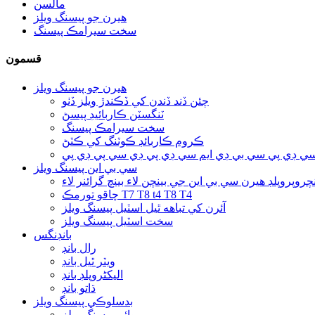
مالسن
هيرن جو پيسنگ ويلز
سخت سيرامڪ پيسنگ
قسمون
هيرن جو پيسنگ ويلز
چئن ڏند ڏندن کي ڏڪندڙ ويلز ڏٺو
ٽنگسٽن ڪاربائيڊ پيسڻ
سخت سيرامڪ پيسنگ
ڪروم ڪاربائڊ ڪوٽنگ کي ڪٽڻ
ي ڊي پي سي بي ڊي ايم سي ڊي پي ڊي سي پي ڊي پي
سي بي اين پيسنگ ويلز
نچروپروپلڊ هيرن سي بي اين جي بينچن لاء بينچ گرائنر لاء
چاقو تورمڪ T7 T8 t4 T8 T4
آئرن کي تباهه ٿيل اسٽيل پيسنگ ويلز
سخت اسٽيل پيسنگ ويلز
بانڊنگس
رال بانڊ
ويٽر ٿيل بانڊ
الیکٹروپلڊ بانڊ
ڌاتو بانڊ
بدسلوڪي پيسنگ ويلز
وائي پيسنگ ويلز