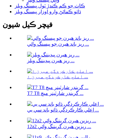
ڪاٺ جو ڪم ڪندڙ ٽول پيسنگ ويلز
ڌاتو ڪمائڻ وارو اوزار پيسنگ ويلز
فيچر ڪيل شيون
ريز بانڊ هيرن جو پيسنگ وائي ...
ريز هيرن پيڊيننگ ويلز ...
اعلي ڪارڪردگي هيرن ۽ ...
T7 T8 گرينڊر شارٽينر ميچ ...
اعلي ڪارڪردگي ڌاتو بانڊ سي بي ...
12a2 ريزين هيرن گريننگ وائي ...