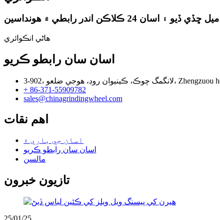
هاڻي انڪوائري
اسان سان رابطو ڪريو
+ 86-371-55909782
sales@chinagrindingwheel.com
اهم نقات
اسان جي باري ۾
اسان سان رابطو ڪريو
مالسن
تازيون خبرون
25/01/25