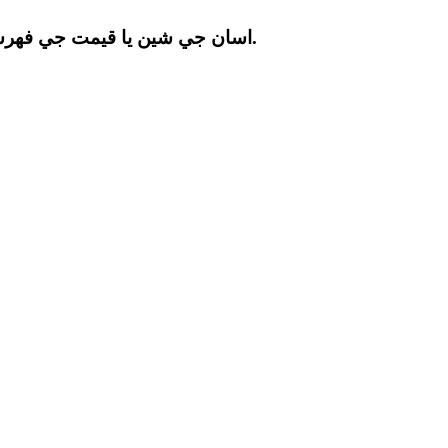
اسان جي شين يا قيمت جي فهرست بابت انڪوائري لاء، مهرباني ڪري اسان کي پنهنجو اي ميل ڇڏي ڏيو ۽ اسان 24 ڪلاڪن اندر رابطي ۾ هونداسين.