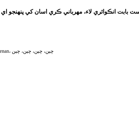
3-902، لانگمگ چوڪ، ڪينيوان روڊ، هوجي ضلعو، Zhengzuou henan، چين، چين، چين، چين