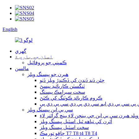
English
گهري
اسان جي باري ۾
ڪمپني جو پروفائيل
مالسن
هيرن جو پيسنگ ويلز
چئن ڏند ڏندن کي ڏڪندڙ ويلز ڏٺو
ٽنگسٽن ڪاربائيڊ پيسڻ
سخت سيرامڪ پيسنگ
ڪروم ڪاربائڊ ڪوٽنگ کي ڪٽڻ
پي سي بي ڊي ايم سي ڊي پي ڊي سي پي ڊي پي
سي بي اين پيسنگ ويلز
وپلڊ هيرن سي بي اين جي بينچن لاء بينچ گرائنر لاء
آئرن کي تباهه ٿيل اسٽيل پيسنگ ويلز
سخت اسٽيل پيسنگ ويلز
چاقو تورمڪ T7 T8 t4 T8 T4