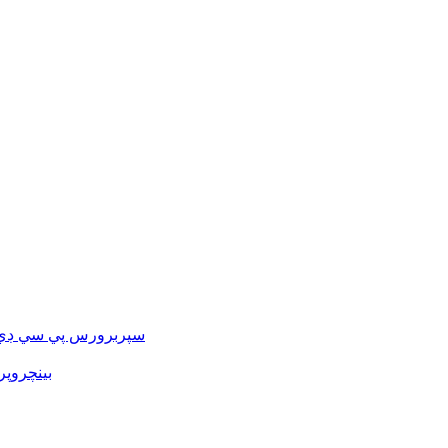
سپربرورس پي سي ڊي 
بينچروپر