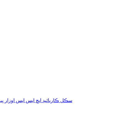
سڪل ڪاربائيڊ ايڇ ايس ايس اوزار پ