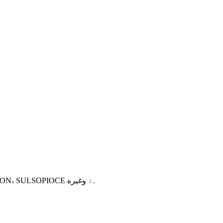
سخت سيرامڪ ان جي سختيء لاء مشهور آهي. اهي صنعتي مشيني حصن، تجزياتي آلات، نيم موصل، SEMIONES، SLEMOTION، SULSOPIOCE ۽ وغيره.